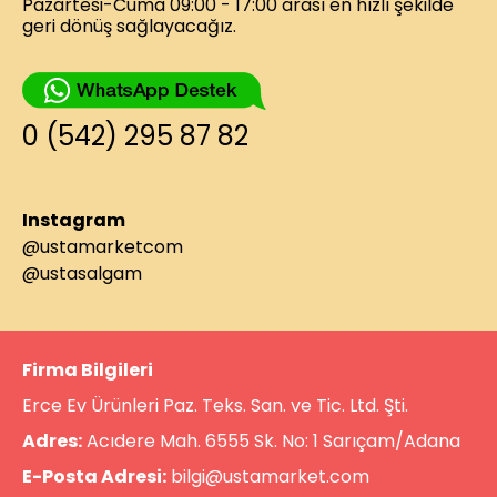
Pazartesi-Cuma 09:00 - 17:00 arası en hızlı şekilde
geri dönüş sağlayacağız.
0 (542) 295 87 82
Instagram
@ustamarketcom
@ustasalgam
Firma Bilgileri
Erce Ev Ürünleri Paz. Teks. San. ve Tic. Ltd. Şti.
Adres:
Acıdere Mah. 6555 Sk. No: 1 Sarıçam/Adana
E-Posta Adresi:
bilgi@ustamarket.com