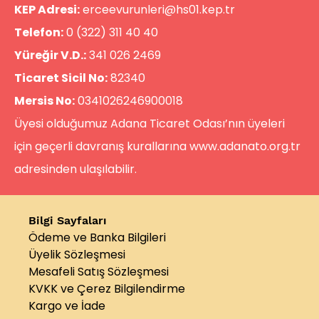
KEP Adresi:
erceevurunleri@hs01.kep.tr
Telefon:
0 (322) 311 40 40
Yüreğir V.D.:
341 026 2469
Ticaret Sicil No:
82340
Mersis No:
0341026246900018
Üyesi olduğumuz Adana Ticaret Odası’nın üyeleri
için geçerli davranış kurallarına
www.adanato.org.tr
adresinden ulaşılabilir.
Bilgi Sayfaları
Ödeme ve Banka Bilgileri
Üyelik Sözleşmesi
Mesafeli Satış Sözleşmesi
KVKK ve Çerez Bilgilendirme
Kargo ve İade