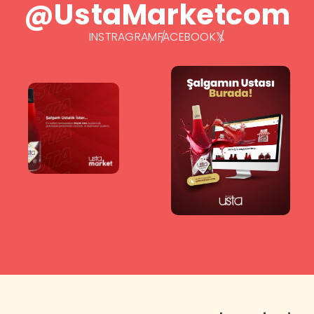
@UstaMarketcom
INSTRAGRAM
FACEBOOK
𝕏