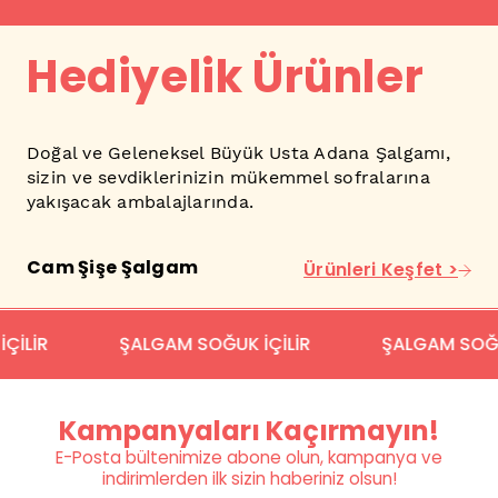
Hediyelik Ürünler
Doğal ve Geleneksel Büyük Usta Adana Şalgamı,
sizin ve sevdiklerinizin mükemmel sofralarına
yakışacak ambalajlarında.
Cam Şişe Şalgam
Ürünleri Keşfet >
ŞALGAM SOĞUK İÇİLİR
ŞALGAM SOĞUK İÇİLİR
Kampanyaları Kaçırmayın!
E-Posta bültenimize abone olun, kampanya ve
indirimlerden ilk sizin haberiniz olsun!