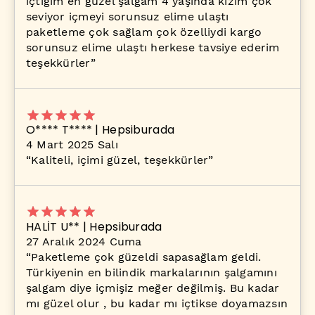
içtiğim en guzel şalgam 4 yaşında kızım çok
seviyor içmeyi sorunsuz elime ulaştı
paketleme çok sağlam çok özelliydi kargo
sorunsuz elime ulaştı herkese tavsiye ederim
teşekkürler
”
O**** T**** | Hepsiburada
4 Mart 2025 Salı
“
Kaliteli, içimi güzel, teşekkürler
”
HALİT U** | Hepsiburada
27 Aralık 2024 Cuma
“
Paketleme çok güzeldi sapasağlam geldi.
Türkiyenin en bilindik markalarının şalgamını
şalgam diye içmişiz meğer değilmiş. Bu kadar
mı güzel olur , bu kadar mı içtikse doyamazsın