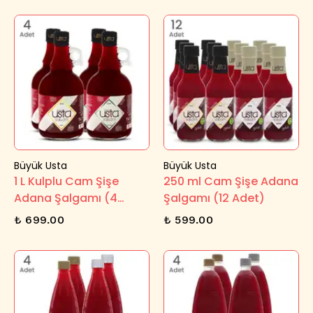
Büyük Usta
Büyük Usta
1 L Kulplu Cam Şişe
250 ml Cam Şişe Adana
Adana Şalgamı (4
Şalgamı (12 Adet)
Adet)
₺ 699.00
₺ 599.00