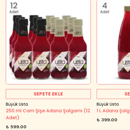
SEPETE EKLE
SE
Büyük Usta
Büyük Usta
250 ml Cam Şişe Adana Şalgamı (12
1 L Adana Şal
Adet)
₺ 399.00
₺ 599.00