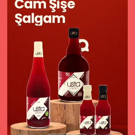
Cam Şişe
Şalgam