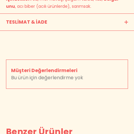
unu
, acı biber (acılı ürünlerde), sarımsak.
TESLİMAT & İADE
Usta Market'ten verdiğiniz siparişler, 1-2 iş günü içerisinde
güvenle sağlam bir şekilde hazırlanır ve Adana'dan
Türkiye'nin her yerine kargoyla ulaştırılır.
Detaylı bilgi için Kargo ve İade sayfamızı
inceleyebilirsiniz >
Müşteri Değerlendirmeleri
Bu ürün için değerlendirme yok
Benzer Ürünler