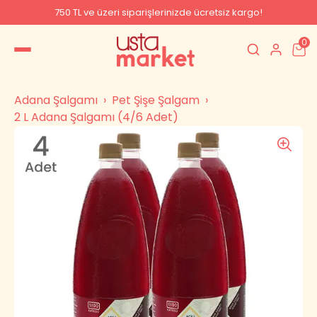
750 TL ve üzeri siparişlerinizde ücretsiz kargo!
0
Adana Şalgamı
Pet Şişe Şalgam
2 L Adana Şalgamı (4/6 Adet)