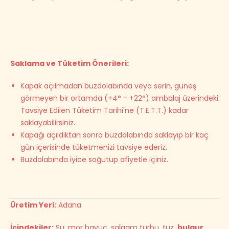
Saklama ve Tüketim Önerileri:
Kapak açılmadan buzdolabında veya serin, güneş
görmeyen bir ortamda (+4° - +22°) ambalaj üzerindeki
Tavsiye Edilen Tüketim Tarihi'ne (T.E.T.T.) kadar
saklayabilirsiniz.
Kapağı açıldıktan sonra buzdolabında saklayıp bir kaç
gün içerisinde tüketmenizi tavsiye ederiz.
Buzdolabında iyice soğutup afiyetle içiniz.
Üretim Yeri:
Adana
İçindekiler:
Su, mor havuç, şalgam turbu, tuz,
bulgur