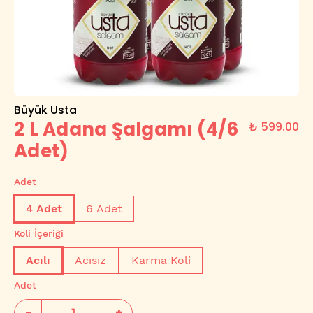
Büyük Usta
2 L Adana Şalgamı (4/6
₺ 599.00
Adet)
Adet
4 Adet
6 Adet
Koli İçeriği
Acılı
Acısız
Karma Koli
Adet
-
+